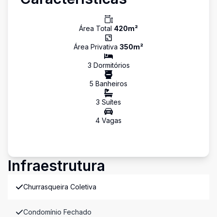
Área Total
420
m²
Área Privativa
350
m²
3
Dormitório
s
5
Banheiro
s
3
Suíte
s
4
Vaga
s
Infraestrutura
Churrasqueira Coletiva
Condomínio Fechado