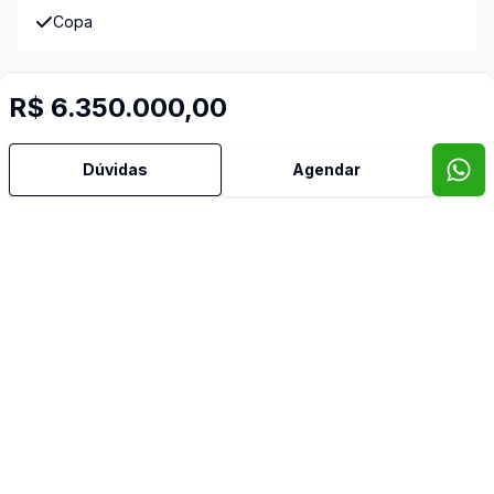
Copa
Cozinha
R$ 6.350.000,00
Dependência de Empregada
Dúvidas
Agendar
Escritório
Estar Íntimo
Piscina
Quintal
Reformado
Suíte Master