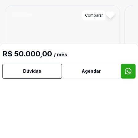
Cód:
7384
Comparar
Có
R$ 50.000,00
/ mês
Dúvidas
Agendar
Ban
2
450
m²
Prédio Comercial
Pré