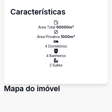
Características
Área Total
90000
m²
Área Privativa
1000
m²
4
Dormitório
s
4
Banheiro
s
2
Suíte
s
Mapa do imóvel