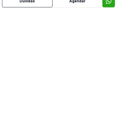
Dúvidas
Agendar
Jardim de Inverno
Lareira
Mobiliado
Piscina
Piso Elevado
Quintal
Sala de Jantar
Suíte Master