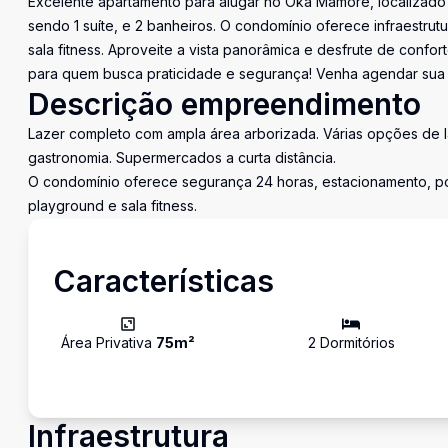
Excelente apartamento para alugar no Oka Mamoré, localizado e
sendo 1 suíte, e 2 banheiros. O condomínio oferece infraestrutu
sala fitness. Aproveite a vista panorâmica e desfrute de confo
para quem busca praticidade e segurança! Venha agendar sua v
Descrição empreendimento
Lazer completo com ampla área arborizada. Várias opções de la
gastronomia. Supermercados a curta distância.
O condomínio oferece segurança 24 horas, estacionamento, por
playground e sala fitness.
Características
Área Privativa
75
m²
2
Dormitório
s
Infraestrutura