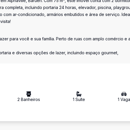
m Alphaville, Barueri. Com 75 m², este imóvel conta com 2 dormitór
ra completa, incluindo portaria 24 horas, elevador, piscina, playgro
rto com ar-condicionado, armários embutidos e área de serviço. Idea
isita!
zer para você e sua família. Perto de ruas com amplo comércio e a
taria e diversas opções de lazer, incluindo espaço gourmet,
2
Banheiro
s
1
Suíte
1
Vag