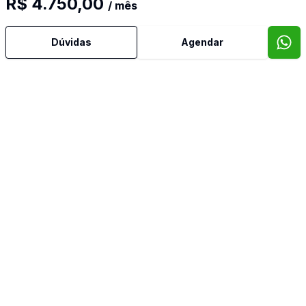
R$ 4.750,00
/ mês
Água Quente
Dúvidas
Agendar
Área de Serviço
Armários Embutidos
Cozinha
Dormitório com Armários
Sacada
Vista Panorâmica
Imóveis semelhantes
Confira imóveis semelhantes