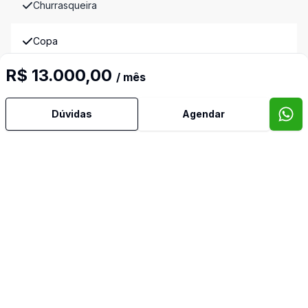
Churrasqueira
Copa
R$ 13.000,00
/ mês
Cozinha
Dependência de Empregada
Dúvidas
Agendar
Despensa
Escritório
Estar Íntimo
Lavabo
Sacada