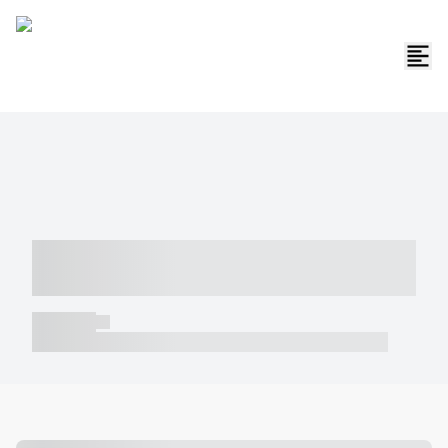
----- ----- -- ------ ---- ---- -- ----- -----
----- --- ------
----- -----
----- ----- -- ------ ---- ---- -- ----- ----- ----- --- ------