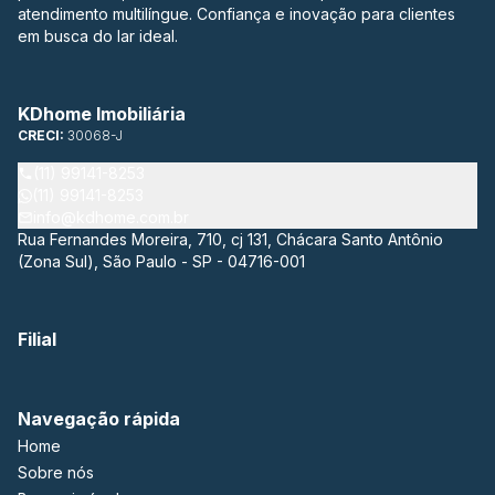
atendimento multilíngue. Confiança e inovação para clientes
em busca do lar ideal.
KDhome Imobiliária
CRECI:
30068-J
(11) 99141-8253
(11) 99141-8253
info@kdhome.com.br
Rua Fernandes Moreira, 710, cj 131, Chácara Santo Antônio
(Zona Sul), São Paulo - SP - 04716-001
Filial
Navegação rápida
Home
Sobre nós