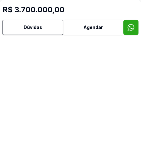
R$ 3.700.000,00
Dúvidas
Agendar
Mais informações
Água Quente
Área de Serviço
Banheiro Social
Churrasqueira
Copa