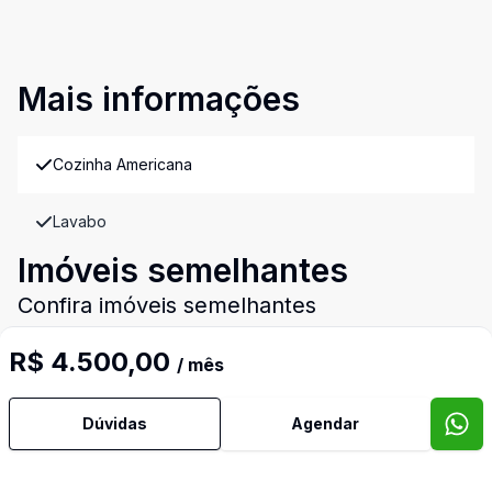
Mais informações
Cozinha Americana
Lavabo
Imóveis semelhantes
Confira imóveis semelhantes
R$ 4.500,00
/ mês
Cód:
175231
Comparar
Có
Dúvidas
Agendar