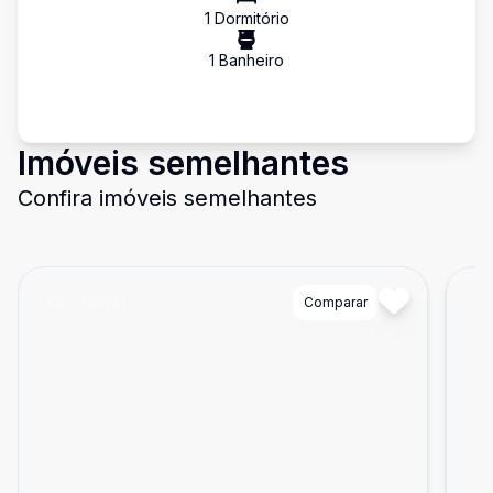
1
Dormitório
1
Banheiro
Imóveis semelhantes
Confira imóveis semelhantes
Cód:
175231
Comparar
Có