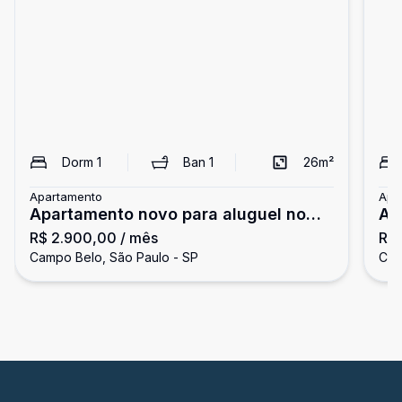
Dorm
1
Ban
1
26
m²
Apartamento
Apa
Apartamento novo para aluguel no
Ap
R$ 2.900,00
/ mês
R$ 
Campo Belo
ex
Campo Belo, São Paulo - SP
Cam