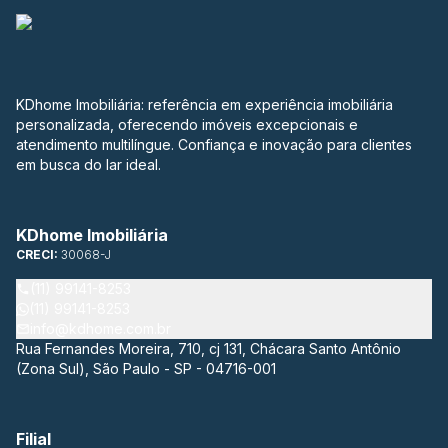
KDhome Imobiliária: referência em experiência imobiliária
personalizada, oferecendo imóveis excepcionais e
atendimento multilíngue. Confiança e inovação para clientes
em busca do lar ideal.
KDhome Imobiliária
CRECI:
30068-J
(11) 99141-8253
(11) 99141-8253
info@kdhome.com.br
Rua Fernandes Moreira, 710, cj 131, Chácara Santo Antônio
(Zona Sul), São Paulo - SP - 04716-001
Filial