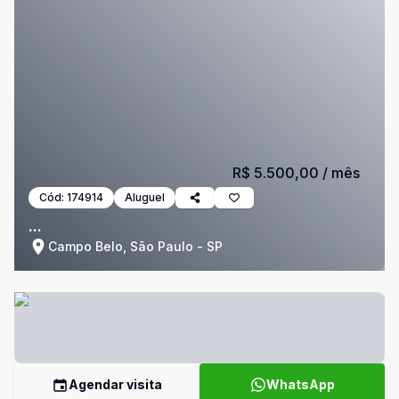
R$ 5.500,00
/ mês
Cód:
174914
Aluguel
...
Campo Belo, São Paulo - SP
Agendar visita
WhatsApp