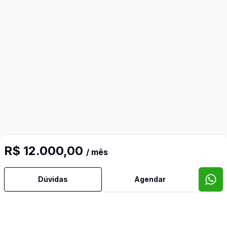
R$ 12.000,00
/ mês
Mais informações
Dúvidas
Agendar
Água Quente