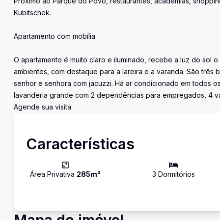
Próximo ao Parque do Povo, restaurantes, academias, shoppings
Kubitschek.
Apartamento com mobília.
O apartamento é muito claro e iluminado, recebe a luz do sol o
ambientes, com destaque para a lareira e a varanda. São três 
senhor e senhora com jacuzzi. Há ar condicionado em todos os
lavanderia grande com 2 dependências para empregados, 4 va
Agende sua visita
Características
Área Privativa
285
m²
3
Dormitório
s