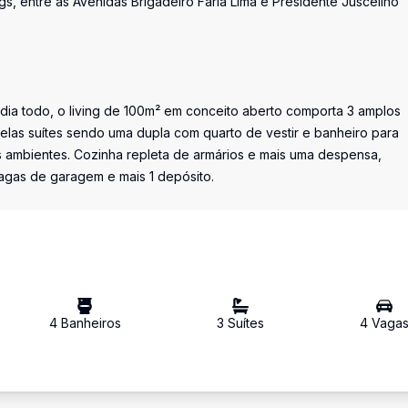
, entre as Avenidas Brigadeiro Faria Lima e Presidente Juscelino
 dia todo, o living de 100m² em conceito aberto comporta 3 amplos
belas suítes sendo uma dupla com quarto de vestir e banheiro para
 ambientes. Cozinha repleta de armários e mais uma despensa,
gas de garagem e mais 1 depósito.
4
Banheiro
s
3
Suíte
s
4
Vaga