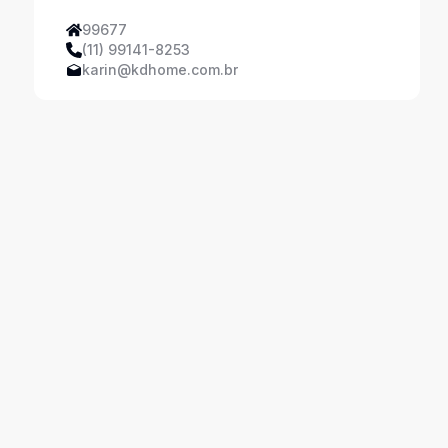
99677
(11) 99141-8253
karin@kdhome.com.br