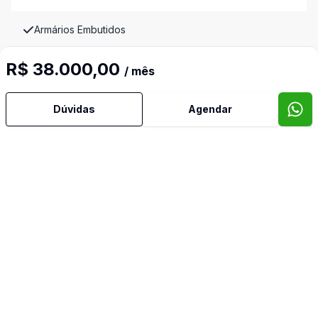
Armários Embutidos
R$ 38.000,00
Banheiro Social
/ mês
Copa
Dúvidas
Agendar
Cozinha
Cozinha Planejada
Dependência de Empregada
Despensa
Dormitório com Armários