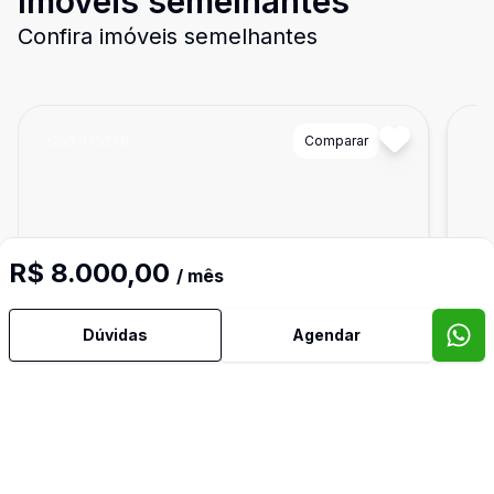
Imóveis semelhantes
Confira imóveis semelhantes
Cód:
175248
Comparar
Có
R$ 8.000,00
/ mês
Dúvidas
Agendar