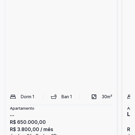
Dorm
1
Ban
1
30
m²
Apartamento
Apa
...
Li
R$ 650.000,00
R$ 3.800,00
/ mês
R$