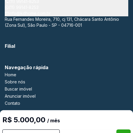
(11) 99141-8253
(11) 99141-8253
info@kdhome.com.br
Rua Fernandes Moreira, 710, cj 131, Chácara Santo Antônio
(Zona Sul), São Paulo - SP - 04716-001
Filial
Navegação rápida
Home
Sobre nós
Buscar imóvel
Anunciar imóvel
Contato
R$ 5.000,00
/ mês
Imobiliária Certificada:
Selo de Tecnologia Loft