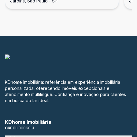
Jardins, São Paulo - SP
Jar
KDhome Imobiliária: referência em experiência imobiliária
personalizada, oferecendo imóveis excepcionais e
atendimento multilíngue. Confiança e inovação para clientes
em busca do lar ideal.
KDhome Imobiliária
CRECI:
30068-J