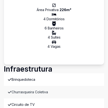
Área Privativa
226
m²
4
Dormitório
s
6
Banheiro
s
4
Suíte
s
4
Vaga
s
Infraestrutura
Brinquedoteca
Churrasqueira Coletiva
Circuito de TV