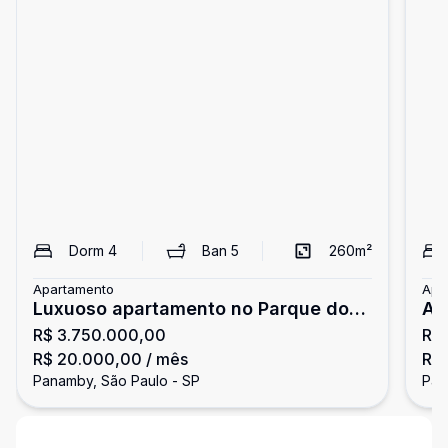
Dorm
4
Ban
5
260
m²
Apartamento
Apa
Luxuoso apartamento no Parque do
Ap
R$ 3.750.000,00
R$
Morumbi
- 
R$ 20.000,00
/ mês
R$
Panamby, São Paulo - SP
Pan