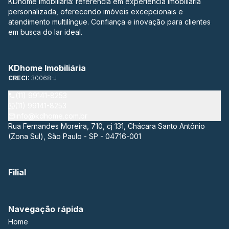
KDhome Imobiliária: referência em experiência imobiliária
personalizada, oferecendo imóveis excepcionais e
atendimento multilíngue. Confiança e inovação para clientes
em busca do lar ideal.
KDhome Imobiliária
CRECI:
30068-J
(11) 99141-8253
(11) 99141-8253
info@kdhome.com.br
Rua Fernandes Moreira, 710, cj 131, Chácara Santo Antônio
(Zona Sul), São Paulo - SP - 04716-001
Filial
Navegação rápida
Home