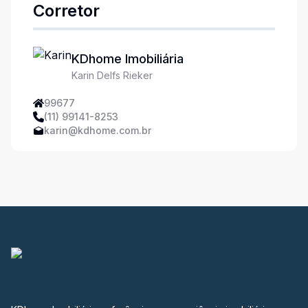
Corretor
KDhome Imobiliária
Karin Delfs Rieker
99677
(11) 99141-8253
karin@kdhome.com.br