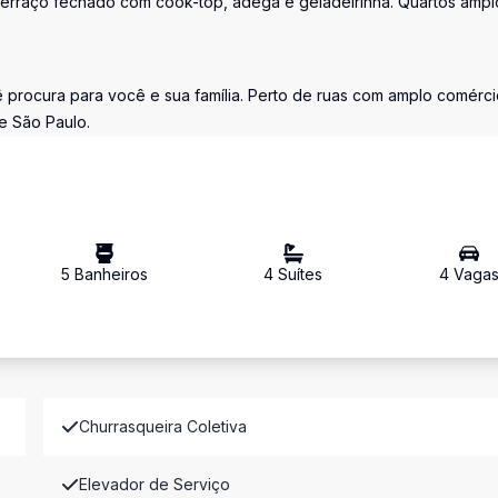
Terraço fechado com cook-top, adega e geladeirinha. Quartos ampl
procura para você e sua família. Perto de ruas com amplo comérci
de São Paulo.
5
Banheiro
s
4
Suíte
s
4
Vaga
Churrasqueira Coletiva
Elevador de Serviço