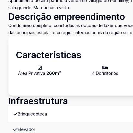
Apartamento de alto padrão à venda no Villagio do Panamby; 
sala grande. Marque uma visita.
Descrição empreendimento
Condomínio completo, com todas as opções de lazer que você 
das principais escolas e colégios internacionais da região sul 
Características
Área Privativa
260
m²
4
Dormitório
s
Infraestrutura
Brinquedoteca
Elevador