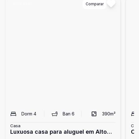
Cód:
8176
Comparar
Có
Dorm
4
Ban
6
390
m²
Casa
Cas
Luxuosa casa para aluguel em Alto
Ca