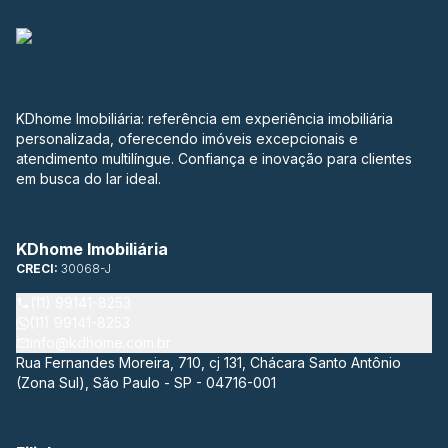
KDhome Imobiliária: referência em experiência imobiliária
personalizada, oferecendo imóveis excepcionais e
atendimento multilíngue. Confiança e inovação para clientes
em busca do lar ideal.
KDhome Imobiliária
CRECI:
30068-J
(11) 99141-8253
(11) 99141-8253
info@kdhome.com.br
Rua Fernandes Moreira, 710, cj 131, Chácara Santo Antônio
(Zona Sul), São Paulo - SP - 04716-001