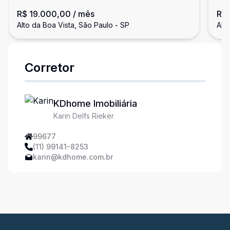
da Boa Vista
Vi
R$ 19.000,00
/ mês
R$
Alto da Boa Vista, São Paulo - SP
Alt
Corretor
KDhome Imobiliária
Karin Delfs Rieker
99677
(11) 99141-8253
karin@kdhome.com.br