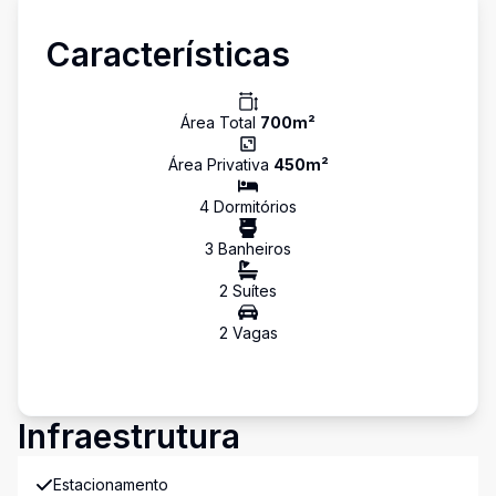
Características
Área Total
700
m²
Área Privativa
450
m²
4
Dormitório
s
3
Banheiro
s
2
Suíte
s
2
Vaga
s
Infraestrutura
Estacionamento