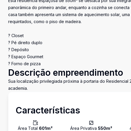
Esta residência espaçosa de 550m² se destaca por sua integraç
panorâmica do primeiro andar, enquanto a cozinha se conecta vi
casa também apresenta um sistema de aquecimento solar, uma 
requintados, como o piso de madeira.
? Closet
? Pé direito duplo
? Depósito
? Espaço Gourmet
? Forno de pizza
Descrição empreendimento
Sua localização privilegiada próxima à portaria do Residencial 
academia.
Características
Área Total
601
m²
Área Privativa
550
m²