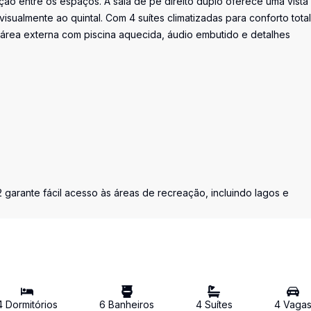
ão entre os espaços. A sala de pé direito duplo oferece uma vista
sualmente ao quintal. Com 4 suítes climatizadas para conforto total
área externa com piscina aquecida, áudio embutido e detalhes
2 garante fácil acesso às áreas de recreação, incluindo lagos e
4
Dormitório
s
6
Banheiro
s
4
Suíte
s
4
Vaga