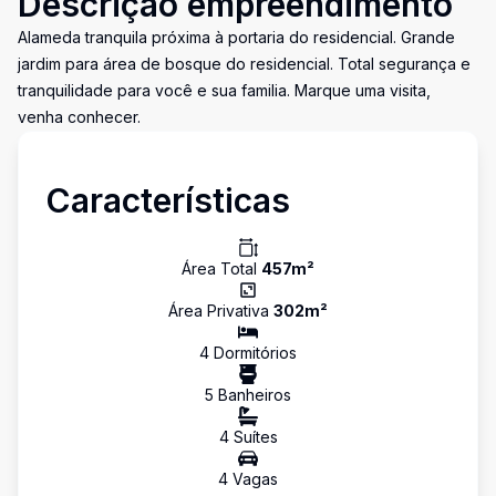
Descrição empreendimento
Alameda tranquila próxima à portaria do residencial. Grande
jardim para área de bosque do residencial. Total segurança e
tranquilidade para você e sua familia. Marque uma visita,
venha conhecer.
Características
Área Total
457
m²
Área Privativa
302
m²
4
Dormitório
s
5
Banheiro
s
4
Suíte
s
4
Vaga
s