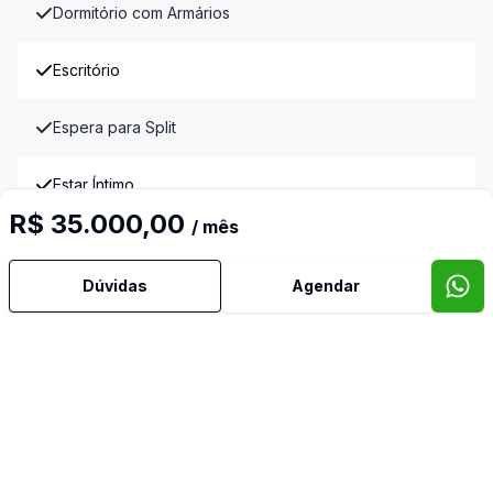
Dormitório com Armários
Escritório
Espera para Split
Estar Íntimo
R$ 35.000,00
/ mês
Jardim de Inverno
Dúvidas
Agendar
Lareira
Lavabo
Piscina
Piso Elevado