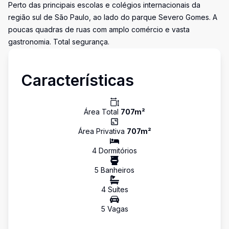
Perto das principais escolas e colégios internacionais da
região sul de São Paulo, ao lado do parque Severo Gomes. A
poucas quadras de ruas com amplo comércio e vasta
gastronomia. Total segurança.
Características
Área Total
707
m²
Área Privativa
707
m²
4
Dormitório
s
5
Banheiro
s
4
Suíte
s
5
Vaga
s