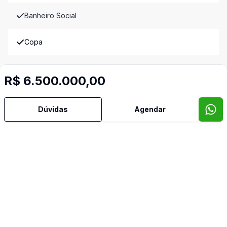
Banheiro Social
Copa
Cozinha
R$ 6.500.000,00
Dependência de Empregada
Dúvidas
Agendar
Escritório
Estar Íntimo
Piscina
Quintal
Reformado