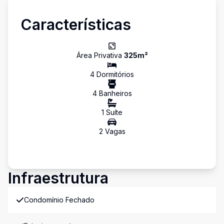
Características
Área Privativa
325
m²
4
Dormitório
s
4
Banheiro
s
1
Suíte
2
Vaga
s
Infraestrutura
Condomínio Fechado