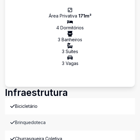
Área Privativa
171
m²
4
Dormitório
s
3
Banheiro
s
3
Suíte
s
3
Vaga
s
Infraestrutura
Bicicletário
Brinquedoteca
Churrasqueira Coletiva