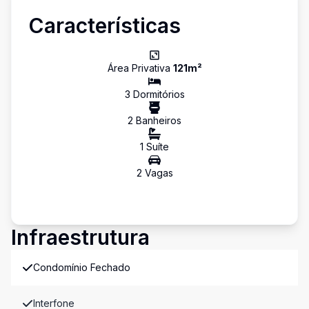
Características
Área Privativa
121
m²
3
Dormitório
s
2
Banheiro
s
1
Suíte
2
Vaga
s
Infraestrutura
Condomínio Fechado
Interfone