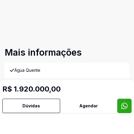
Mais informações
Água Quente
Ar Condicionado
R$ 1.920.000,00
Área de Serviço
Dúvidas
Agendar
Armários Embutidos
Churrasqueira