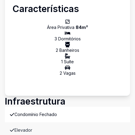
Características
Área Privativa
84
m²
3
Dormitório
s
2
Banheiro
s
1
Suíte
2
Vaga
s
Infraestrutura
Condomínio Fechado
Elevador