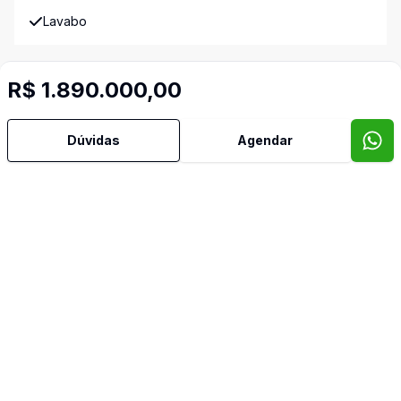
Lavabo
Piscina
R$ 1.890.000,00
Piso Elevado
Dúvidas
Agendar
Quintal
Sacada
Sala com Armários
Sala de Jantar
Suíte Master
Terraço