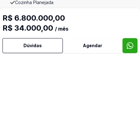
Cozinha Planejada
R$ 6.800.000,00
Dependência de Empregada
R$ 34.000,00
/ mês
Escritório
Dúvidas
Agendar
Estar Íntimo
Lareira
Lavabo
Piscina
Piso Elevado
Quintal