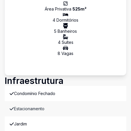
Área Privativa
525
m²
4
Dormitório
s
5
Banheiro
s
4
Suíte
s
8
Vaga
s
Infraestrutura
Condomínio Fechado
Estacionamento
Jardim