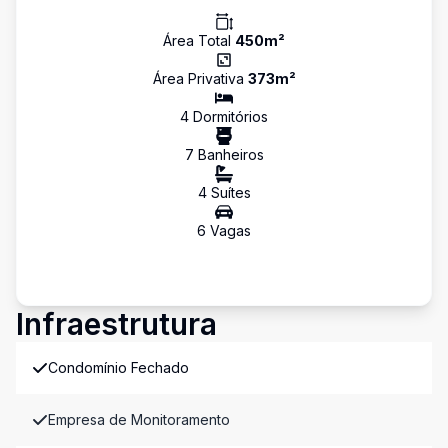
Área Total
450
m²
Área Privativa
373
m²
4
Dormitório
s
7
Banheiro
s
4
Suíte
s
6
Vaga
s
Infraestrutura
Condomínio Fechado
Empresa de Monitoramento