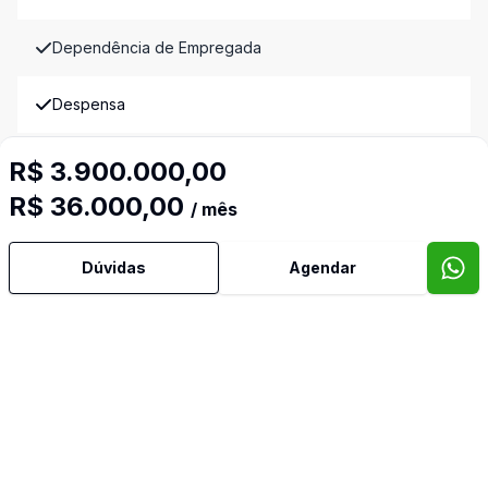
Dependência de Empregada
Despensa
Dormitório com Armários
R$ 3.900.000,00
R$ 36.000,00
/ mês
Escritório
Dúvidas
Agendar
Estar Íntimo
Lavabo
Piscina
Piso Elevado