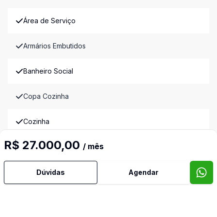
Área de Serviço
Armários Embutidos
Banheiro Social
Copa Cozinha
Cozinha
R$ 27.000,00
/ mês
Cozinha Americana
Dependência de Empregada
Dúvidas
Agendar
Dormitório com Armários