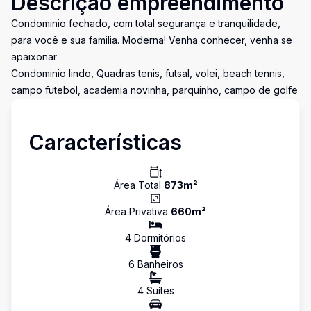
Descrição empreendimento
Condominio fechado, com total segurança e tranquilidade,
para você e sua familia. Moderna! Venha conhecer, venha se
apaixonar
Condominio lindo, Quadras tenis, futsal, volei, beach tennis,
campo futebol, academia novinha, parquinho, campo de golfe
Características
Área Total
873
m²
Área Privativa
660
m²
4
Dormitório
s
6
Banheiro
s
4
Suíte
s