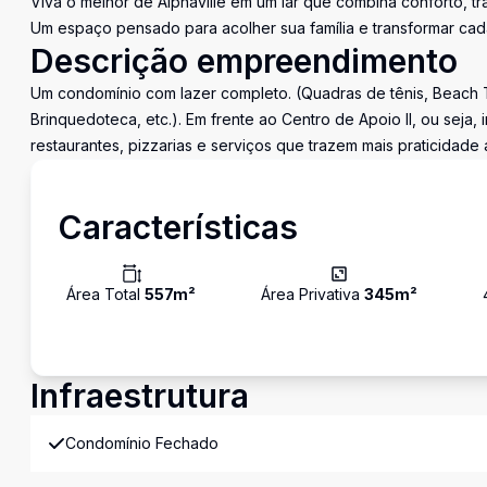
Viva o melhor de Alphaville em um lar que combina conforto, tr
Um espaço pensado para acolher sua família e transformar ca
Descrição empreendimento
Um condomínio com lazer completo. (Quadras de tênis, Beach T
Brinquedoteca, etc.). Em frente ao Centro de Apoio II, ou seja
restaurantes, pizzarias e serviços que trazem mais praticidade a
Características
Área Total
557
m²
Área Privativa
345
m²
Infraestrutura
Condomínio Fechado