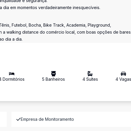
anquilidade e segurança.
da dia em momentos verdadeiramente inesquecíveis.
ênis, Futebol, Bocha, Bike Track, Academia, Playground,
, in a walking distance do comércio local, com boas opções de bares
o dia a dia.
4
Dormitório
s
5
Banheiro
s
4
Suíte
s
4
Vaga
Empresa de Monitoramento