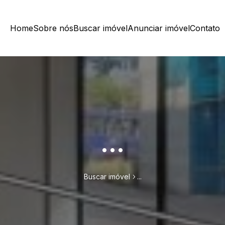
Home
Sobre nós
Buscar imóvel
Anunciar imóvel
Contato
...
Buscar imóvel
...