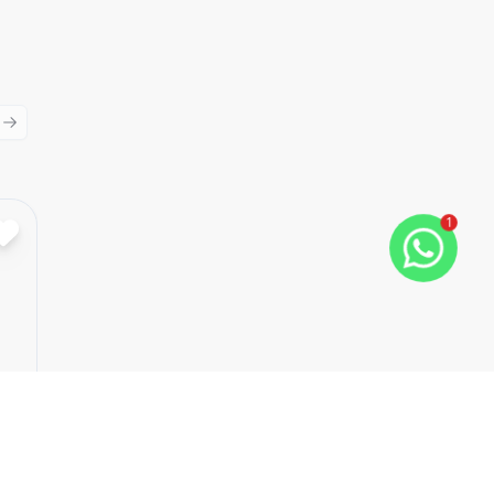
ious slide
Next slide
1
Cód:
9712
Comparar