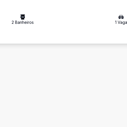
2
Banheiro
s
1
Vag