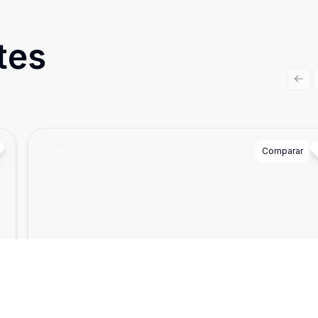
tes
Prev
Cód:
9710
Comparar