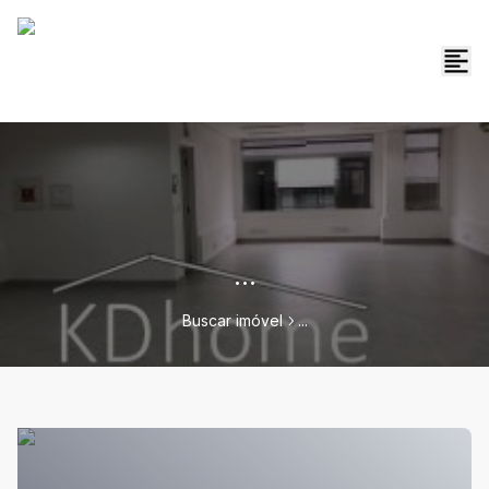
...
Buscar imóvel
...