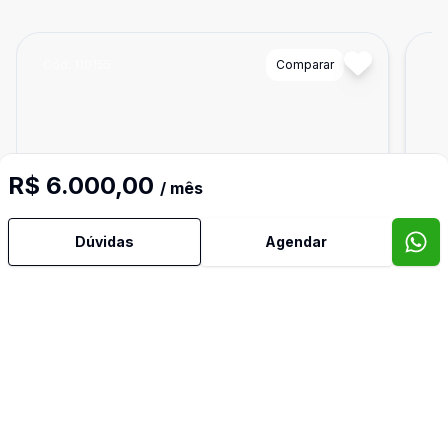
Cód:
110155
Comparar
Có
R$ 6.000,00
/ mês
Dúvidas
Agendar
Ban
2
185
m²