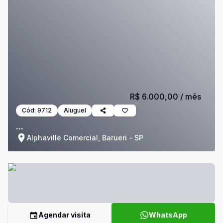
R$ 6.000,00
/ mês
Cód:
9712
Aluguel
...
Alphaville Comercial, Barueri - SP
Agendar visita
WhatsApp