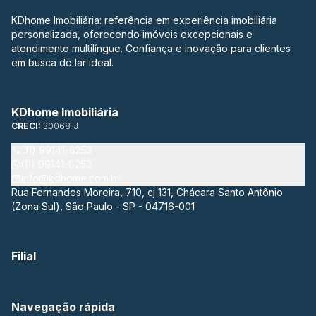
KDhome Imobiliária: referência em experiência imobiliária
personalizada, oferecendo imóveis excepcionais e
atendimento multilíngue. Confiança e inovação para clientes
em busca do lar ideal.
KDhome Imobiliária
CRECI:
30068-J
(11) 99141-8253
(11) 99141-8253
info@kdhome.com.br
Rua Fernandes Moreira, 710, cj 131, Chácara Santo Antônio
(Zona Sul), São Paulo - SP - 04716-001
Filial
Navegação rápida