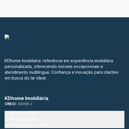
KDhome Imobiliária: referência em experiência imobiliária
personalizada, oferecendo imóveis excepcionais e
atendimento multilíngue. Confiança e inovação para clientes
em busca do lar ideal.
KDhome Imobiliária
CRECI:
30068-J
(11) 99141-8253
(11) 99141-8253
info@kdhome.com.br