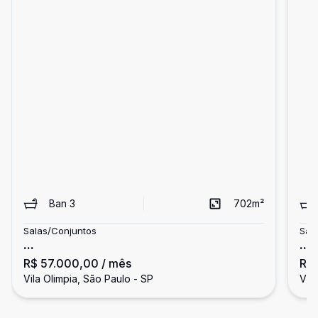
Ban
3
702
m²
Salas/Conjuntos
Sal
...
...
R$ 57.000,00
/ mês
R$
Vila Olimpia, São Paulo - SP
Vila