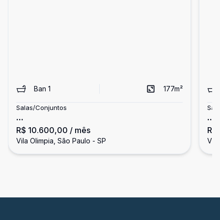
Ban
1
177
m²
Salas/Conjuntos
Sal
...
...
R$ 10.600,00
/ mês
R$
Vila Olimpia, São Paulo - SP
Vila