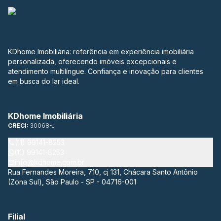
KDhome Imobiliária: referência em experiência imobiliária
personalizada, oferecendo imóveis excepcionais e
atendimento multilíngue. Confiança e inovação para clientes
em busca do lar ideal.
KDhome Imobiliária
CRECI:
30068-J
(11) 99141-8253
(11) 99141-8253
info@kdhome.com.br
Rua Fernandes Moreira, 710, cj 131, Chácara Santo Antônio
(Zona Sul), São Paulo - SP - 04716-001
Filial