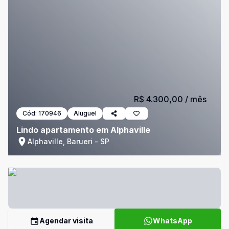
R$ 4.300,00
/ mês
Cód:
170946
Aluguel
Lindo apartamento em Alphaville
Alphaville, Barueri - SP
Agendar visita
WhatsApp