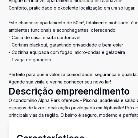
Alugue um incrível apartamento mobiliado em Alphaville!
Conforto, praticidade e excelente localização em um só lugar.
Este charmoso apartamento de 50m², totalmente mobiliado, é i
ambientes funcionais e aconchegantes, oferecendo:
- Cama de casal e sofá confortável
- Cortinas blackout, garantindo privacidade e bem-estar
- Cozinha equipada com fogão, micro-ondas e geladeira
- 1 vaga de garagem
Perfeito para quem valoriza comodidade, segurança e qualidad
Agende sua visita e venha conhecer seu novo lar!
Descrição empreendimento
O condomínio Alpha Park oferece: - Piscina, academia e salão 
espaços de lazer Localização privilegiada em Alphaville! Próx
principais vias da região. O bairro é seguro, moderno e perfei