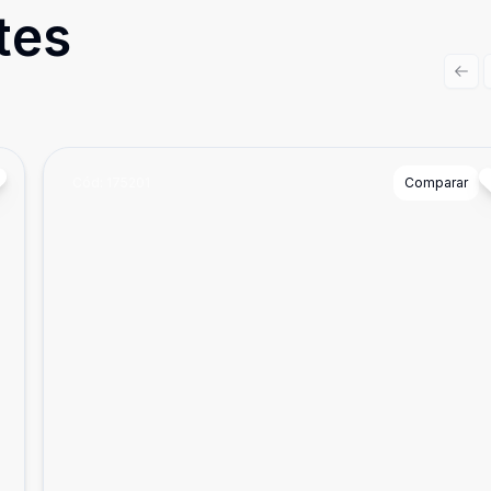
tes
Prev
Cód:
175201
Comparar