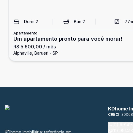
Dorm
2
Ban
2
77
m
Apartamento
Um apartamento pronto para você morar!
R$ 5.600,00
/ mês
Alphaville, Barueri - SP
KDhome Im
CRECI:
30068
(11) 99141
(11) 99141
KDhome Imobiliária: referência em