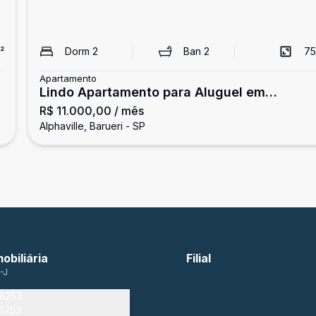
²
Dorm
2
Ban
2
75
Apartamento
Lindo Apartamento para Aluguel em
R$ 11.000,00
/ mês
Alphaville
Alphaville, Barueri - SP
obiliária
Filial
-J
-8253
-8253