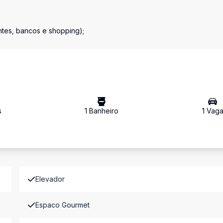
ntes, bancos e shopping);
s
1
Banheiro
1
Vag
Elevador
Espaco Gourmet