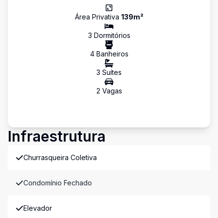
Área Privativa
139
m²
3
Dormitório
s
4
Banheiro
s
3
Suíte
s
2
Vaga
s
Infraestrutura
Churrasqueira Coletiva
Condomínio Fechado
Elevador