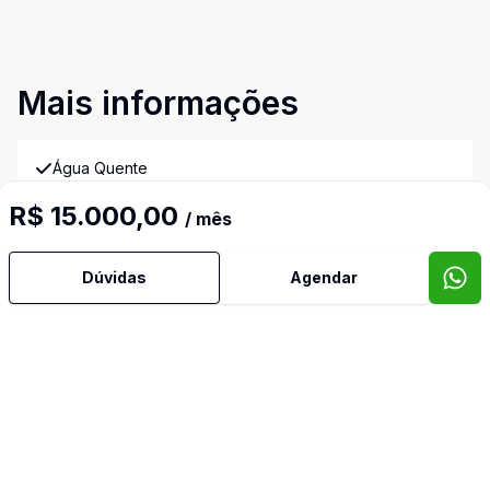
Mais informações
Água Quente
R$ 15.000,00
/ mês
Ar Condicionado
Dúvidas
Agendar
Área de Serviço
Armários Embutidos
Banheiro Social
Churrasqueira