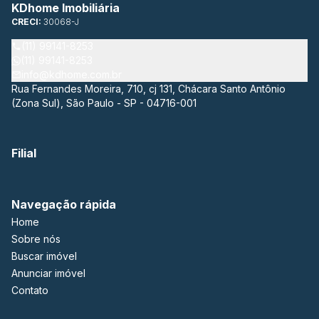
KDhome Imobiliária
CRECI:
30068-J
(11) 99141-8253
(11) 99141-8253
info@kdhome.com.br
Rua Fernandes Moreira, 710, cj 131, Chácara Santo Antônio
(Zona Sul), São Paulo - SP - 04716-001
Filial
Navegação rápida
Home
Sobre nós
Buscar imóvel
Anunciar imóvel
Contato