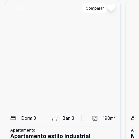
Cód:
6437
Comparar
Có
Dorm
3
Ban
3
190
m²
Apartamento
Apa
Apartamento estilo industrial
Mo