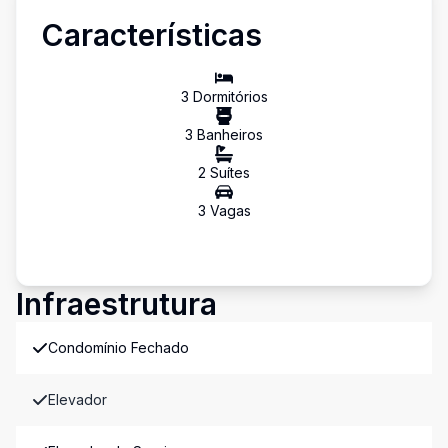
Características
3
Dormitório
s
3
Banheiro
s
2
Suíte
s
3
Vaga
s
Infraestrutura
Condomínio Fechado
Elevador