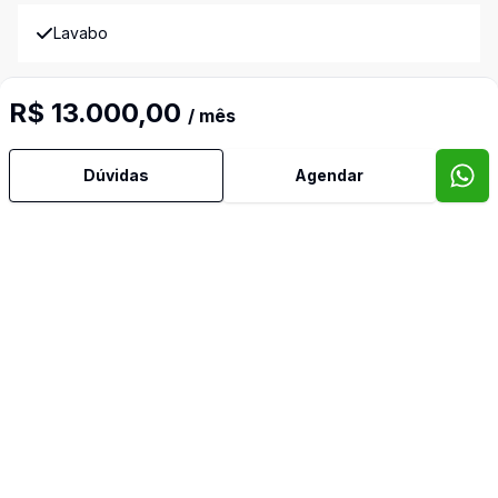
Lavabo
Sacada com Churrasqueira
R$ 13.000,00
/ mês
Suíte Master
Dúvidas
Agendar
Terraço
Vista Panorâmica
Banheiro de Empregada
Imóveis semelhantes
Confira imóveis semelhantes