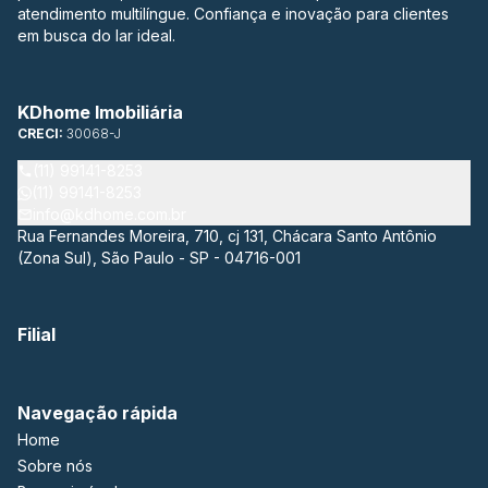
atendimento multilíngue. Confiança e inovação para clientes
em busca do lar ideal.
KDhome Imobiliária
CRECI:
30068-J
(11) 99141-8253
(11) 99141-8253
info@kdhome.com.br
Rua Fernandes Moreira, 710, cj 131, Chácara Santo Antônio
(Zona Sul), São Paulo - SP - 04716-001
Filial
Navegação rápida
Home
Sobre nós