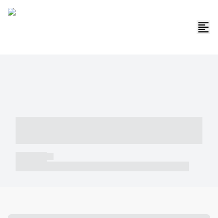
----- ----- -- ------ ---- ---- -- ----- -----
----- --- ------
----- -----
----- ----- -- ------ ---- ---- -- ----- ----- ----- --- ------