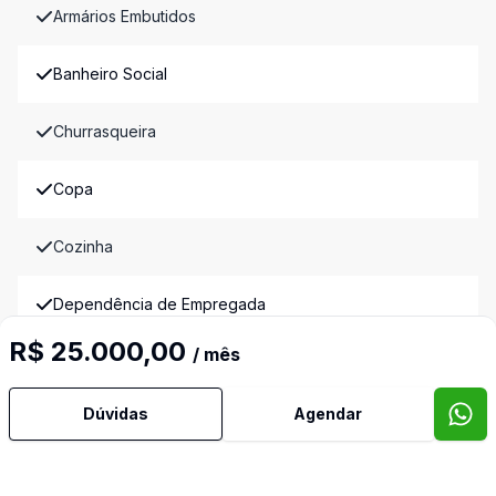
Armários Embutidos
Banheiro Social
Churrasqueira
Copa
Cozinha
Dependência de Empregada
R$ 25.000,00
/ mês
Despensa
Dúvidas
Agendar
Dormitório com Armários
Escritório