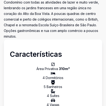
Condomínio com todas as atividades de lazer e muito verde,
lembrando os jardins franceses em uma região única no
coração do Alto da Boa Vista. A poucas quadras de centro
comercial e perto de colégios internacionais, como o British,
Chapel e a renomada Escola Suíço-Brasileira de São Paulo.
Opções gastronômicas e rua com amplo comércio a poucos
minutos.
Características
Área Privativa
310
m²
4
Dormitório
s
5
Banheiro
s
4
Suíte
s
4
Vaga
s