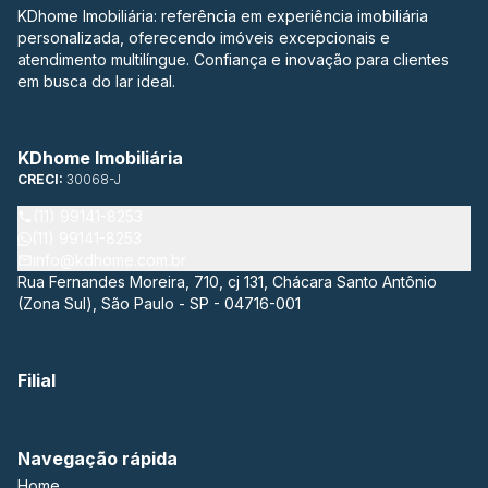
KDhome Imobiliária: referência em experiência imobiliária
personalizada, oferecendo imóveis excepcionais e
atendimento multilíngue. Confiança e inovação para clientes
em busca do lar ideal.
KDhome Imobiliária
CRECI:
30068-J
(11) 99141-8253
(11) 99141-8253
info@kdhome.com.br
Rua Fernandes Moreira, 710, cj 131, Chácara Santo Antônio
(Zona Sul), São Paulo - SP - 04716-001
Filial
Navegação rápida
Home