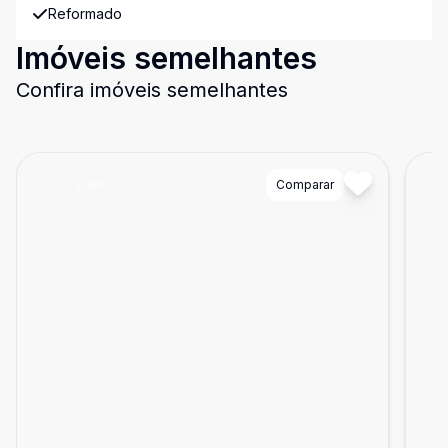
Reformado
Imóveis semelhantes
Confira imóveis semelhantes
Cód:
9384
Comparar
Có