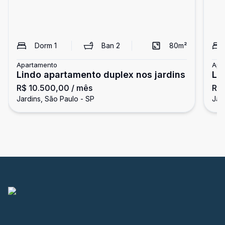
Dorm
1
Ban
2
80
m²
Apartamento
Apa
Lindo apartamento duplex nos jardins
Li
R$ 10.500,00
/ mês
R$
Ja
Jardins, São Paulo - SP
Jar