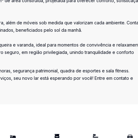
² de área construída, projetada para oferecer conforto, sofisticaç
eira, além de móveis sob medida que valorizam cada ambiente. Cont
inados, beneficiados pelo sol da manhã.
squeira e varanda, ideal para momentos de convivência e relaxamen
o seguro, em região privilegiada, unindo tranquilidade e conforto
oras, segurança patrimonial, quadra de esportes e sala fitness.
viços, seu novo lar está esperando por você! Entre em contato e