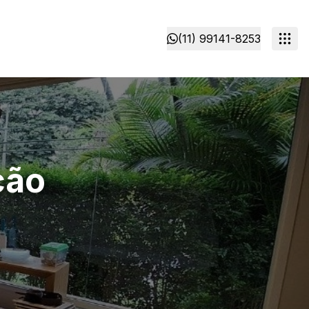
(11) 99141-8253
ção