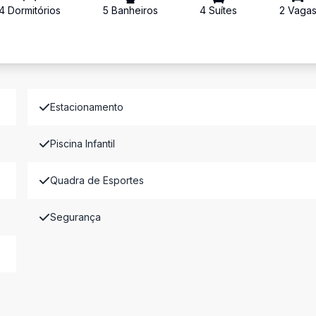
4
Dormitório
s
5
Banheiro
s
4
Suíte
s
2
Vaga
Estacionamento
Piscina Infantil
Quadra de Esportes
Segurança