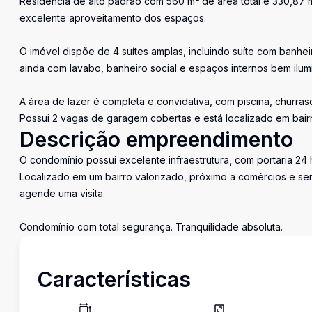
Residência de alto padrão com 560 m² de área total e 330,87 m
excelente aproveitamento dos espaços.
O imóvel dispõe de 4 suítes amplas, incluindo suíte com banh
ainda com lavabo, banheiro social e espaços internos bem ilum
A área de lazer é completa e convidativa, com piscina, churra
Possui 2 vagas de garagem cobertas e está localizado em bairr
Descrição empreendimento
O condomínio possui excelente infraestrutura, com portaria 24 h
Localizado em um bairro valorizado, próximo a comércios e ser
agende uma visita.
Condomínio com total segurança. Tranquilidade absoluta.
Características