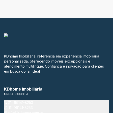
KDhome Imobiliária: referência em experiência imobiliária
personalizada, oferecendo imóveis excepcionais e
atendimento multilíngue. Confiança e inovação para clientes
em busca do lar ideal.
KDhome Imobiliária
CRECI:
30068-J
(11) 99141-8253
(11) 99141-8253
info@kdhome.com.br