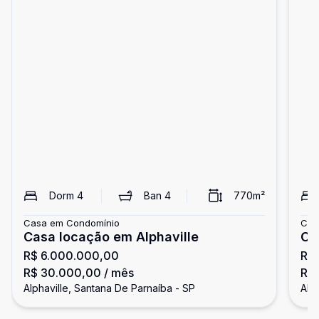
Dorm
4
Ban
4
770
m²
Casa em Condomínio
Cas
Casa locação em Alphaville
Ca
R$ 6.000.000,00
R$
R$ 30.000,00
/ mês
R$
Alphaville, Santana De Parnaíba - SP
Alph