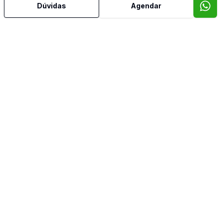
Dúvidas
Agendar
Escritório
Estar Íntimo
Jardim de Inverno
Lareira
Lavabo
Piscina
Quintal
Reformado
Sala com Armários