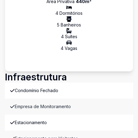
Área Privativa
440
m²
4
Dormitório
s
5
Banheiro
s
4
Suíte
s
4
Vaga
s
Infraestrutura
Condomínio Fechado
Empresa de Monitoramento
Estacionamento